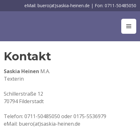
Zum
eMail: buero(at)saskia-heinen.de | Fon: 0711-50485050
Inhalt
springen
Saskia-Heinen
Werbetexterin
M
Kontakt
Saskia Heinen
M.A.
Texterin
Schillerstraße 12
70794 Filderstadt
Telefon: 0711-50485050 oder 0175-5536979
eMail: buero(at)saskia-heinen.de